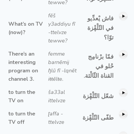
tewwe?
fēš
فاش يْعدِّيو
What’s on TV
y3addiyu fī
في التّلْڥْزة
(now)?
-ttelvze
توّا؟
tewwe?
There’s an
femme
فمّا برْنامِج
interesting
barnēmij
حْلو في
program on
ɧlū fī -lqnēt
القناة الثّالْثة.
channel 3.
iŧŧēlŧe.
to turn the
ša33al
شعّل التّلْڥْزة
TV on
ittelvze
to turn the
ʈaffa -
طفّى التّلْڥْزة
TV off
ttelvze