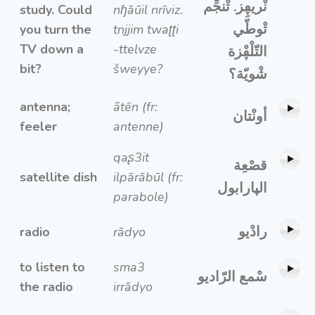
نْريڥِز. تْنجِّم
study. Could
nɧāūil nrīviz.
تْوطّي
you turn the
tnjjim twaʈʈi
TV down a
-ttelvze
التّلْڥْزة
bit?
šweyye?
شْويّة؟
antenna;
ãtēn (fr:
أونْتان
feeler
antenne)
qaʂ3it
قصْعِة
satellite dish
ilpārābūl (fr:
الپارابول
parabole)
رادْيو
radio
rādyo
to listen to
sma3
سْمع الرّاديو
the radio
irrādyo