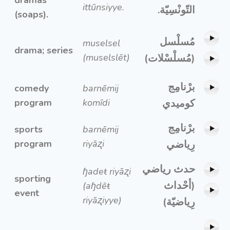
ittūnsiyye.
التّونْسِيّة.
(soaps).
مُسلْسل
muselsel
drama; series
(muselslēt)
(مُسلْسْلات)
برْنامِج
comedy
barnēmij
program
komīdi
كوميدي
برْنامِج
sports
barnēmij
program
riyāʐi
رِياضي
حدث رياضي
ɧadeŧ riyāʐi
sporting
(أحْداث
(aɧdēŧ
event
riyāʐiyye)
رِياضيّة)