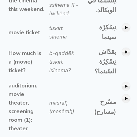
لِلسّينما في
the cinema
ssīnema fī -
this weekend.
الويكانْد.
lwīkēnd.
تِسْكِرْة
tiskirt
movie ticket
sīnema
سينما
بقدّاش
How much is
b-qaddēš
تِسْكِرْة
a (movie)
tiskirt
ticket?
isīnema?
السّينما؟
auditorium,
movie
مسْرح
theater,
masraɧ
screening
(mesēraɧ)
(مسارح)
room (1);
theater