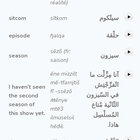
réalité)
سيتْكوم
sitcom
sītkom
حلْقة
episode
ɧalqa
sēzõ (fr:
سيزون
season
saison)
ēne mizzilt
آنا مِزِّلْت ما
mē-tfarrijtiš
اتْفرِّجْتِش
I haven’t seen
fī -ssēzõ
في السّيزون
the second
iŧŧēnye
season of
الثّانْية مْتاع
mtē3
this show yet.
المُسلْسِل
ilmuselsil
هاذا.
hēđē.