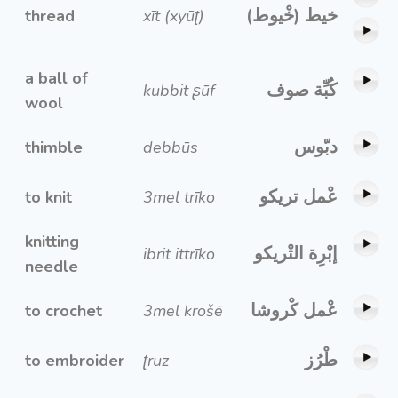
خيط (خْيوط)
thread
xīt (xyūʈ)
a ball of
كُبِّة صوف
kubbit ʂūf
wool
دبّوس
thimble
debbūs
عْمل تريكو
to knit
3mel trīko
knitting
إبْرِة التْريكو
ibrit ittrīko
needle
عْمل كْروشا
to crochet
3mel krošē
طْرُز
to embroider
ʈruz