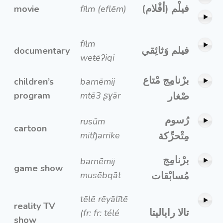
فيلْم (أفْلام)
movie
fīlm (eflēm)
fīlm
فيلم وَثائِقي
documentary
weŧēʔiqi
برْنامِج مْتاع
children’s
barnēmij
program
mtē3 ʂɣār
صْغار
رُسوم
rusūm
cartoon
mitɧarrike
مِتْحرِّكة
برْنامِج
barnēmij
game show
musēbqāt
مُسابْقات
tēlē rēyālītē
reality TV
تالا راياليتا
(fr: fr: télé
show