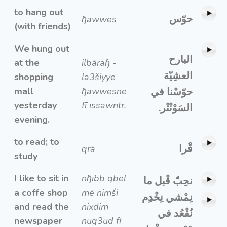
to hang out
حوّس
ɧawwes
(with friends)
We hung out
البارح
at the
ilbāraɧ -
العشِيّة
shopping
la3šiyye
mall
ɧawwesne
حوّسْنا في
yesterday
fī issawntr.
السَوْنْتْر.
evening.
to read; to
قْرا
qrā
study
I like to sit in
nɧibb qbel
نحِبّ قْبل ما
a coffe shop
mē nimši
نِمْشي نِخْدِم
and read the
nixdim
نُقْعُد في
newspaper
nuq3ud fī