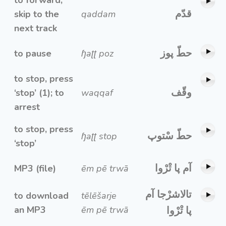
قدّم
skip to the
qaddam
next track
حطّ پوز
to pause
ɧaʈʈ poz
to stop, press
وقّف
‘stop’ (1); to
waqqaf
arrest
to stop, press
حطّ سْتوپ
ɧaʈʈ stop
‘stop’
آم پا تْرْوا
MP3 (file)
ēm pē trwā
تالاشرْجا آم
to download
tēlēšarje
an MP3
ēm pē trwā
پا تْرْوا