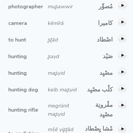
مُصوِّر
photographer
muʂawwir
كاميرا
camera
kēmīrā
اصْطاد
to hunt
ʂʈād
صَيْد
hunting
ʂayd
مصْيِد
hunting
maʂyid
كلْب مصْيِد
hunting dog
kelb maʂyid
مڨْرونِة
megrūnit
hunting rifle
maʂyid
مصْيِد
مْشا يِصْطاد
mšē yiʂʈād