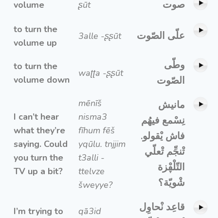
صوت
volume
ʂūt
to turn the
علّى الصّوت
3alle -ʂʂūt
volume up
وطّى
to turn the
waʈʈa -ʂʂūt
volume down
الصّوت
mēnīš
مانيش
I can’t hear
nisma3
نِسْمع فيهُم
what they’re
fīhum fēš
فاش يْقولو.
saying. Could
yqūlu. tnjjim
تْنجِّم تْعلّي
you turn the
t3alli -
التّلْڥْزة
TV up a bit?
ttelvze
شْويّة؟
šweyye?
قاعِد نْحاوِل
I’m trying to
qā3id