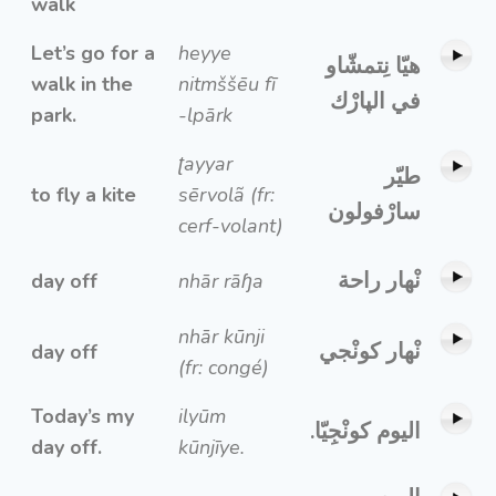
walk
Let’s go for a
heyye
هيّا نِتمشّاو
walk in the
nitmššēu fī
في الپارْك
park.
-lpārk
ʈayyar
طيّر
to fly a kite
sērvolã (fr:
سارْفولون
cerf-volant)
نْهار راحة
day off
nhār rāɧa
nhār kūnji
نْهار كونْجي
day off
(fr: congé)
Today’s my
ilyūm
اليوم كونْجِيّا.
day off.
kūnjīye.