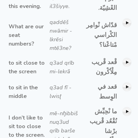
this evening.
il3šiyye.
العْشِيّة.
qaddēš
قدّاش نْوامِر
What are our
nwāmir -
الكْراسي
seat
lkrēsi
numbers?
مْتاعْنا؟
mtē3ne?
قْعد قْريب
to sit close to
q3ad qrīb
the screen
mi-lekrã
مِلْأكْرون
قعد في
to sit in the
q3ad fī -
middle
lwisʈ
الوِسط
ما نْحِبِّش
mē-nɧibbiš
I don’t like to
نُقْعُد قْريب
nuq3ud
sit too close
qrīb barše
برْشا
to the screen.