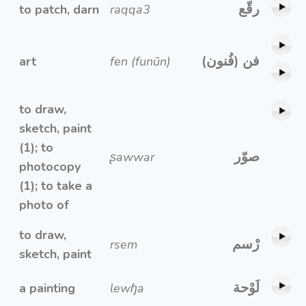
رقّع
to patch, darn
raqqa3
فن (فُنون)
art
fen (funūn)
to draw,
sketch, paint
(1); to
صوّر
ʂawwar
photocopy
(1); to take a
photo of
to draw,
رْسم
rsem
sketch, paint
لَوْحة
a painting
lewɧa