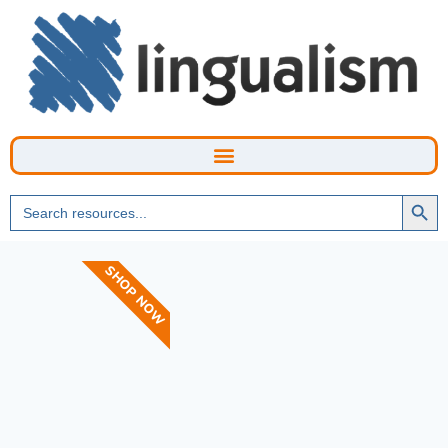
Searc
Search
Butto
for:
SHOP NOW