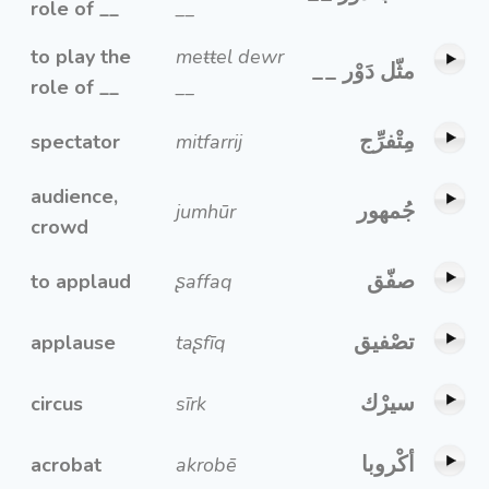
role of __
__
to play the
meŧŧel dewr
مثّل دَوْر __
role of __
__
مِتْفرِّج
spectator
mitfarrij
audience,
جُمهور
jumhūr
crowd
صفّق
to applaud
ʂaffaq
تصْفيق
applause
taʂfīq
سيرْك
circus
sīrk
أكْروبا
acrobat
akrobē