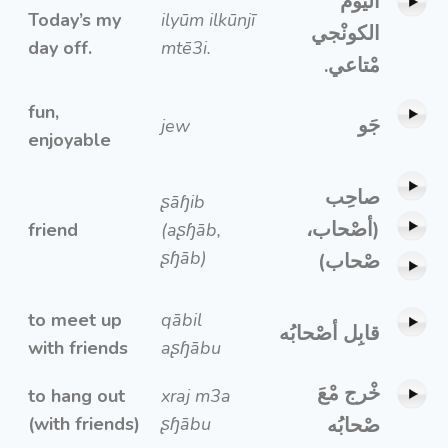
اليوم
Today’s my
ilyūm ilkūnjī
الكونْجي
day off.
mtē3i.
مْتاعي.
fun,
جَو
jew
enjoyable
صاحِب
ʂāɧib
(أصْحاب،
friend
(aʂɧāb,
ʂɧāb)
صْحاب)
to meet up
qābil
قابِل أصْحابُه
with friends
aʂɧābu
خْرج مْعَ
to hang out
xraj m3a
(with friends)
ʂɧābu
صْحابُه