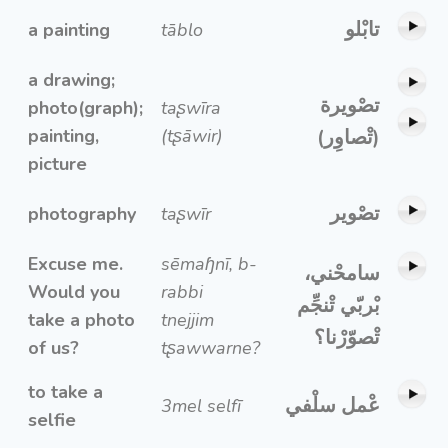
تابْلو
a painting
tāblo
a drawing;
تصْويرة
photo(graph);
taʂwīra
painting,
(tʂāwir)
(تْصاوِر)
picture
تصْوير
photography
taʂwīr
Excuse me.
sēmaɧnī, b-
سامحْني،
Would you
rabbi
بْربّي تْنجِّم
take a photo
tnejjim
تْصوّرْنا؟
of us?
tʂawwarne?
to take a
عْمل سلْفي
3mel selfī
selfie