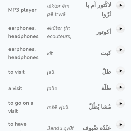
لاكْتور آم پا
lēktør ēm
MP3 player
pē trwā
تْرْوا
earphones,
ekūtør (fr:
أكوتور
headphones
ecouteurs)
earphones,
كيت
kīt
headphones
طلّ
to visit
ʈall
طلّة
a visit
ʈalle
to go on a
مْشا يْطُلّ
mšē yʈull
visit
to have
عنْدُه ضْيوف
3andu ʐyūf