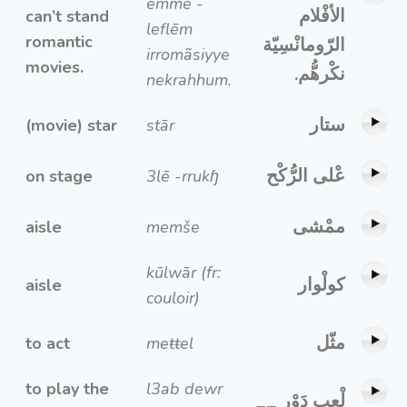
emme -
الأفْلام
can’t stand
leflēm
romantic
الرّومانْسِيّة
irromãsiyye
movies.
نكْرهُّم.
nekrahhum.
ستار
(movie) star
stār
عْلى الرُّكْح
on stage
3lē -rrukɧ
ممْشى
aisle
memše
kūlwār (fr:
كولْوار
aisle
couloir)
مثّل
to act
meŧŧel
to play the
l3ab dewr
لْعب دَوْر __