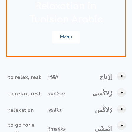
Relaxation in
Tunisian Arabic
Menu
اِرْتاح
to relax, rest
irtēɧ
رُلاكْسى
to relax, rest
rulēkse
رُلاكْس
relaxation
rølēks
to go for a
اتْمشّى
itmašša