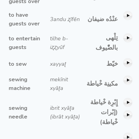
guests over
to have
عنْدُه ضيفان
3andu ʐīfēn
guests over
تِلْهى
to entertain
tilhe b-
guests
iʐʐyūf
بالضّْيوف
خيّط
to sew
xayyaʈ
sewing
mekīnit
مكينِة خْياطة
machine
xyāʈa
إِبْرِة خْياطة
sewing
ibrit xyāʈa
(إبْرات
needle
(ibrāt xyāʈa)
خْياطة)