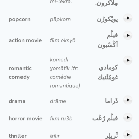
mi-lekrã.
مِلْأكرون.
پوپْكورْن
popcorn
pāpkorn
فيلْم
action movie
fīlm eksyõ
أكْسْيون
komēdī
كومادي
romantic
ɣomãtīk (fr:
comedy
comédie
غومُنْتيك
romantique)
دْراما
drama
drāme
فيلْم رُعْب
horror movie
fīlm ru3b
ثْريلِر
thriller
ŧrīlir