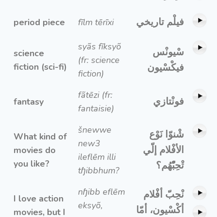
فيلْم تاريخي
period piece
fīlm tērīxi
syãs fīksyõ
سْيونْس
science
(fr: science
fiction (sci-fi)
فيكْسْيون
fiction)
fãtēzi (fr:
فونْتازي
fantasy
fantaisie)
šnewwe
شْنوّا نَوْع
What kind of
new3
الأفْلام إلّي
movies do
ileflēm illi
you like?
تْحِبّْهُم؟
tɧibbhum?
nɧibb eflēm
نْحِبّ أفْلام
I love action
eksyõ,
أكْسْيون، أمّا
movies, but I