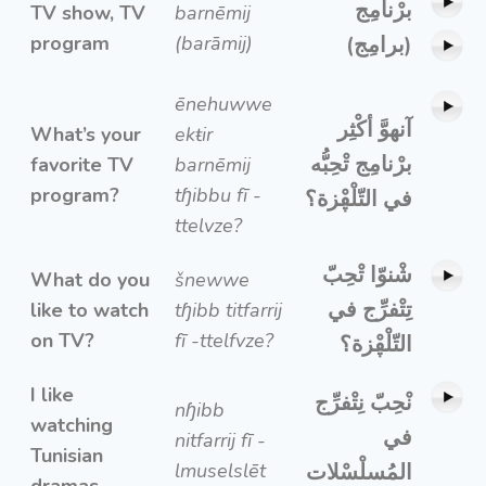
برْنامِج
TV show, TV
barnēmij
program
(barāmij)
(برامِج)
ēnehuwwe
آنهوَّ أكْثِر
What’s your
ekŧir
برْنامِج تْحِبُّه
favorite TV
barnēmij
program?
tɧibbu fī -
في التّلْڥْزة؟
ttelvze?
شْنوّا تْحِبّ
What do you
šnewwe
تِتْفرِّج في
like to watch
tɧibb titfarrij
on TV?
fī -ttelfvze?
التّلْڥْزة؟
I like
نْحِبّ نِتْفرِّج
nɧibb
watching
في
nitfarrij fī -
Tunisian
lmuselslēt
المُسلْسْلات
dramas