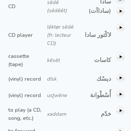
سادا
sēdē
CD
(sēdēēt)
(ساداآت)
lēktør sēdē
لاكْتور سادا
CD player
(fr: lecteur
CD)
cassette
كاسات
kēsēt
(tape)
ديسْك
(vinyl) record
dīsk
أُسْطْوانة
(vinyl) record
usʈwēne
to play (a CD,
خدّم
xaddam
song, etc.)
to forward,