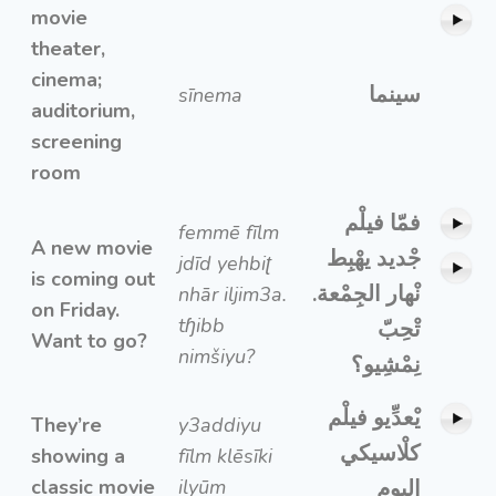
movie
theater,
cinema;
سينما
sīnema
auditorium,
screening
room
فمّا فيلْم
femmē fīlm
A new movie
جْديد يهْبِط
jdīd yehbiʈ
is coming out
نْهار الجِمْعة.
nhār iljim3a.
on Friday.
tɧibb
تْحِبّ
Want to go?
nimšiyu?
نِمْشِيو؟
يْعدِّيو فيلْم
They’re
y3addiyu
كلْاسيكي
showing a
fīlm klēsīki
classic movie
ilyūm
اليوم