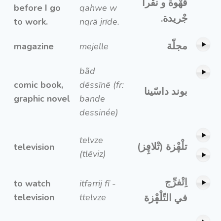
قهْوة و نقْرا
before I go
qahwe w
جْريدة.
to work.
nqrā jrīde.
مجلّة
magazine
mejelle
bãd
comic book,
dēssīnē (fr:
بوند داسّينا
graphic novel
bande
dessinée)
telvze
تلْڥْزة (تْلاڥِز)
television
(tlēviz)
اِتْفرِّج
to watch
itfarrij fī -
television
ttelvze
في التّلْڥْزة