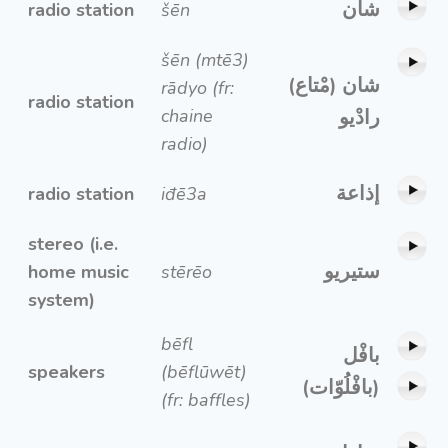
شان
radio station
šēn
šēn (mtē3)
شان (مْتاع)
rādyo (fr:
radio station
chaine
رادْيو
radio)
إذاعة
radio station
iđē3a
stereo (i.e.
ستيريو
home music
stērēo
system)
bēfl
بافْل
speakers
(bēflūwēt)
(بافْلُوّات)
(fr: baffles)