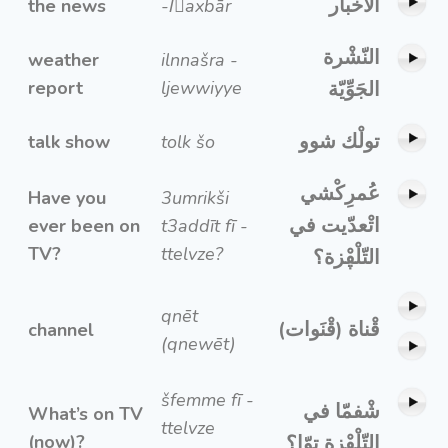
الأخْبار
the news
-lِaxbār
النّشْرة
weather
ilnnašra -
report
ljewwiyye
الجَوِّيّة
تولْك شوو
talk show
tolk šo
عُمرِكْشي
Have you
3umrikši
اتْعدّيت في
ever been on
t3addīt fī -
TV?
ttelvze?
التّلْڥْزة؟
qnēt
قْناة (قْنَوات)
channel
(qnewēt)
šfemme fī -
شْفمّا في
What’s on TV
ttelvze
(now)?
التّلْڥْزة توّا؟