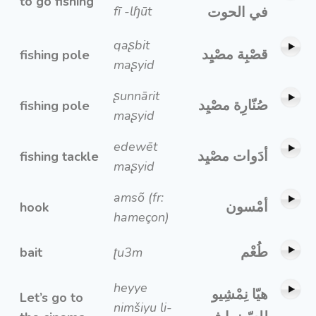
to go fishing
fī -lɧūt
في الحوت
qaʂbit
قصْبِة مصْيِد
fishing pole
maʂyid
ʂunnārit
صُنّارِة مصْيِد
fishing pole
maʂyid
edewēt
أدَوات مصْيِد
fishing tackle
maʂyid
amsõ (fr:
أمْسون
hook
hameçon)
طُعْم
bait
ʈu3m
heyye
هيّا نِمْشِيو
Let’s go to
nimšiyu li-