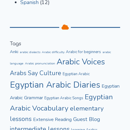
Spanish
(12)
Tags
Anki
Arabic for beginners
arabic dialects
Arabic difficulty
arabic
Arabic Voices
language
Arabic pronunciation
Culture
Arabs Say
Egyptian Arabic
Egyptian Arabic Diaries
Egyptian
Egyptian
Arabic Grammar
Egyptian Arabic Songs
Arabic Vocabulary
elementary
lessons
Guest Blog
Extensive Reading
intermediate lessons