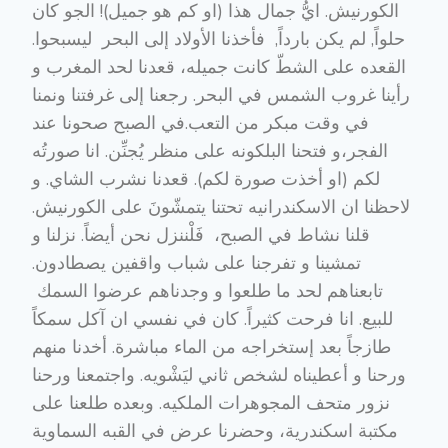
الكورنيش. ايُّ جمال هذا (او كم هو جميل)! الجو كان
حلواً, لم يكن بارداً, فأخذنا الأولاد إلى البحر ليسبحوا.
القعده على الشطّ كانت جميله، قعدنا لحد المغرب و
رأينا غروب الشمس في البحر. رجعنا إلى غرفتنا ونمنا
في وقت مبكر من التعب.في الصبح صحونا عند
الفجر،و فتحنا البلكونه على منظر يُجنِّن. انا صورتُه
لكم (او أخذت صورة لكم). قعدنا نشرب الشاي. و
لاحظنا ان الاسكندرانيه تحتنا يتمشّونَ على الكورنيش.
قلنا نشاط في الصبح، فَلْننزل نحن أيضاً. نزلنا و
تمشينا و تفرجنا على شباب واقفين يصطادون.
تابعناهم لحد ما طلعوا و وجدناهم عرضوا السمك
للبيع. انا فرحت كثيراً. كان في نفسي ان آكل سمكاً
طازجاً بعد إستخراجه من الماء مباشرة. أخدنا منهم
ورحنا و أعطيناه لشخص ثاني ليَشْويه. واجتمعنا ورحنا
نزور متحف المجوهرات الملكيه. وبعده طلعنا على
مكتبة اسكندرية، وحضرنا عرض في القبه السماوية