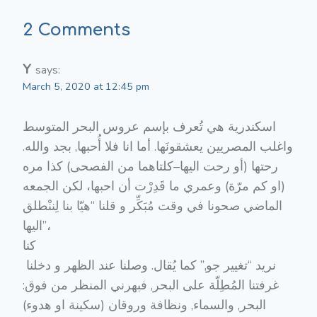
2 Comments
Y
says:
March 5, 2020 at 12:45 pm
اسكندرية هي تُعرف بإسم عروس البحر المتوسط
واغلب المصريين يعشقونَها. أما انا فلا أُحبها, بجد والله.
رحتها (أو رحت اليها–كلتاهما من الفصحى) كذا مره
(او كم مرّة) وعمري ما قَدِرْت أن احبها، لكن الجمعه
الماضي صحونا في وقت مُبَكِّر و قلنا “هيّا بنا لِننْطلق
اليها”،
كنا
نريد “تغيير جو,” كما يُقال. وصلنا عند الظهر و دخلنا
غرفتنا المُطِلّة على البحر, فبهرني المنظر من فوق:
البحر, والسماء, ونظافة وروقان (سكينة او هدوء)