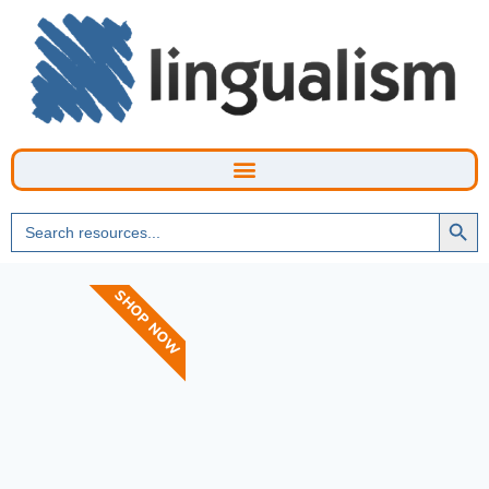
Searc
Search
Butto
for:
SHOP NOW