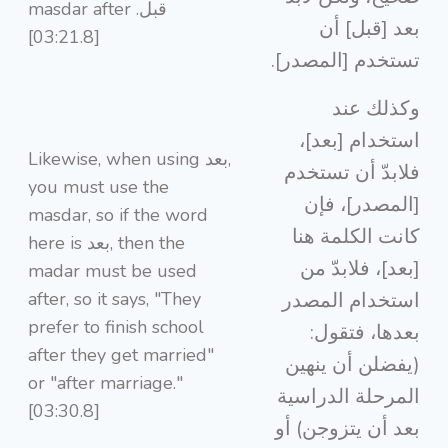
masdar after قبل.
بعد [قبل] أن
[03:21.8]
تستخدم [المصدر].
وكذلك عند
استخدام [بعد]،
Likewise, when using بعد,
فلابدّ أن تستخدم
you must use the
[المصدر]، فإن
masdar, so if the word
كانت الكلمة هنا
here is بعد, then the
[بعد]، فلابدّ من
madar must be used
after, so it says, "They
استخدام المصدر
prefer to finish school
بعدها، فتقول:
after they get married"
(يفضلن أن ينهين
or "after marriage."
المرحلة الدراسية
[03:30.8]
بعد أن يتزوجن) أو