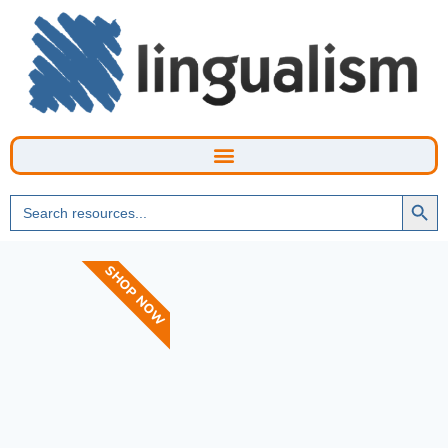
Searc
Search
Butto
for:
SHOP NOW