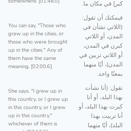
somewhere. [01:48.0]
كبر] في مكان ما.
فيمكنك أن تقول:
You can say, "Those who
(اللاتي نشأن في
grew up in the cities, or
المدن، أو اللاتي
those who were brought
كبرن في المدن،
up in the cities." Any of
أو اللاتي تربين في
them have the same
المدن)، أيًا منهما
meaning. [02:00.6]
بمعنّا واحد.
تقول: (أنا نشأت
She says, "I grew up in
بهذا البلد، أو أنا
this country, or I grew up
كبرت بهذا البلد، أو
in this country, or I grew
up in this country,"
أنا تربيت بهذا
whichever of them is
البلد)، أيًا منهما